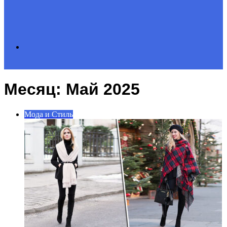
Search
Месяц:
Май 2025
for
Мода и Стиль