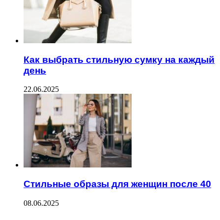
Как выбрать стильную сумку на каждый
день
22.06.2025
Стильные образы для женщин после 40
08.06.2025
Facebook
Twitter
WhatsApp
Telegram
--------------------------------------