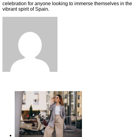
celebration for anyone looking to immerse themselves in the
vibrant spirit of Spain.
Facebook
Twitter
LinkedIn
Tumblr
Pinterest
Reddit
VKontakte
Odnoklassniki
Skype
WhatsApp
Telegram
Viber
Share
Print
via
Email
ЧИТАЕМОЕ