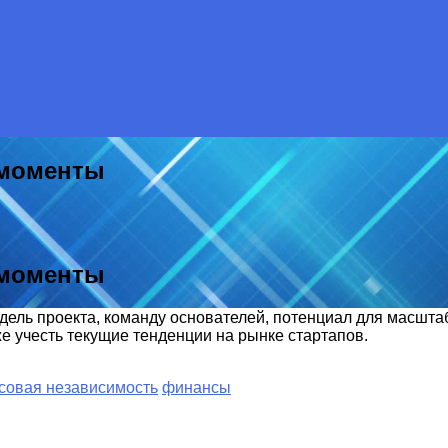
 моменты
 моменты
дель проекта, команду основателей, потенциал для масшт
е учесть текущие тенденции на рынке стартапов.
совая независимость
финансы