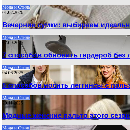
Мода и Стиль
01.02.2026
Вечерние сумки: выбираем идеаль
Мода и Стиль
07.09.2025
7 способов обновить гардероб без 
Мода и Стиль
04.06.2025
5 способов носить леггинсы с поль
Мода и Стиль
20.11.2025
Модные женские пальто этого сезон
Мода и Стиль