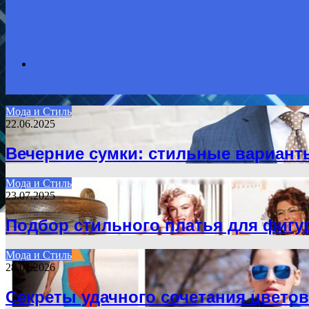
Search
Мода и Стиль
22.06.2025
for
Вечерние сумки: стильные варианты
Мода и Стиль
23.07.2025
Подбор стильного платья для фиг
Мода и Стиль
28.01.2026
Секреты удачного сочетания цветов