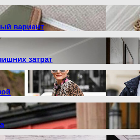
ный вариант
лишних затрат
зой
а