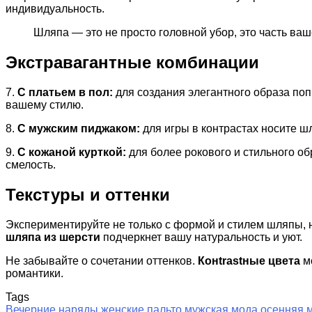
индивидуальность.
Шляпа — это не просто головной убор, это часть ва
Экстравагантные комбинации
7.
С платьем в пол:
для создания элегантного образа поп
вашему стилю.
8.
С мужским пиджаком:
для игры в контрастах носите ш
9.
С кожаной курткой:
для более рокового и стильного об
смелость.
Текстуры и оттенки
Экспериментируйте не только с формой и стилем шляпы, н
шляпа из шерсти
подчеркнет вашу натуральность и уют.
Не забывайте о сочетании оттенков.
Конtrastные цвета
мо
романтики.
Tags
Вечерние наряды
женские пальто
мужская мода
осенняя 