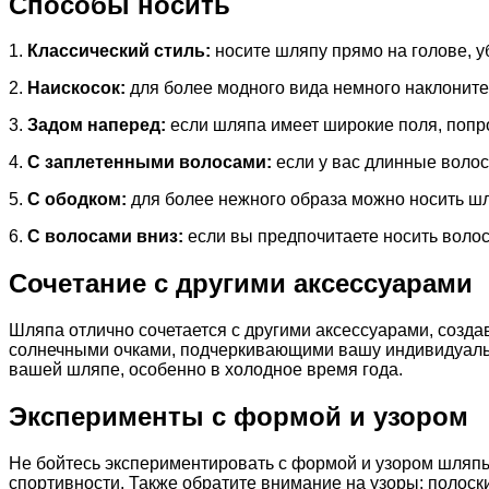
Способы носить
1.
Классический стиль:
носите шляпу прямо на голове, уб
2.
Наискосок:
для более модного вида немного наклоните 
3.
Задом наперед:
если шляпа имеет широкие поля, попро
4.
С заплетенными волосами:
если у вас длинные волос
5.
С ободком:
для более нежного образа можно носить шля
6.
С волосами вниз:
если вы предпочитаете носить воло
Сочетание с другими аксессуарами
Шляпа отлично сочетается с другими аксессуарами, созд
солнечными очками, подчеркивающими вашу индивидуальн
вашей шляпе, особенно в холодное время года.
Эксперименты с формой и узором
Не бойтесь экспериментировать с формой и узором шляпы
спортивности. Также обратите внимание на узоры: полоски