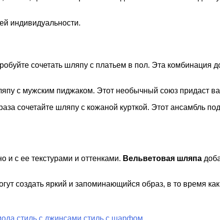
шей индивидуальности.
робуйте сочетать шляпу с платьем в пол. Эта комбинация 
ляпу с мужским пиджаком. Этот необычный союз придаст в
раза сочетайте шляпу с кожаной курткой. Этот ансамбль по
о и с ее текстурами и оттенками.
Вельветовая шляпа
доба
гут создать яркий и запоминающийся образ, в то время ка
мода
стиль с джинсами
стиль с шарфом