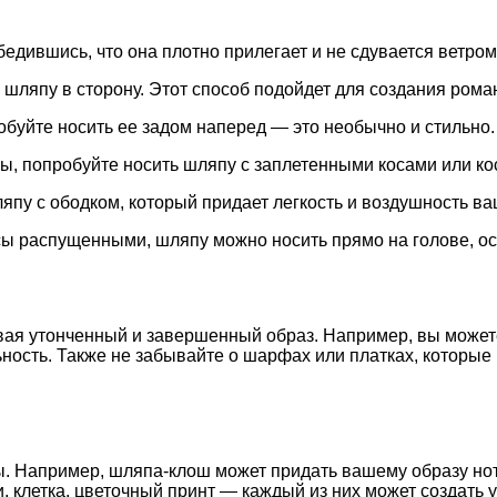
едившись, что она плотно прилегает и не сдувается ветром
шляпу в сторону. Этот способ подойдет для создания рома
буйте носить ее задом наперед — это необычно и стильно.
ы, попробуйте носить шляпу с заплетенными косами или ко
пу с ободком, который придает легкость и воздушность ва
сы распущенными, шляпу можно носить прямо на голове, о
авая утонченный и завершенный образ. Например, вы може
ость. Также не забывайте о шарфах или платках, которые
. Например, шляпа-клош может придать вашему образу нот
, клетка, цветочный принт — каждый из них может создать 